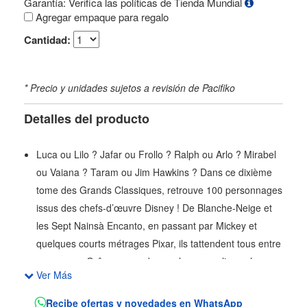
Garantía: Verifica las políticas de Tienda Mundial
Agregar empaque para regalo
Cantidad:
* Precio y unidades sujetos a revisión de Pacifiko
Detalles del producto
Luca ou Lilo ? Jafar ou Frollo ? Ralph ou Arlo ? Mirabel
ou Vaiana ? Taram ou Jim Hawkins ? Dans ce dixième
tome des Grands Classiques, retrouve 100 personnages
issus des chefs-d’œuvre Disney ! De Blanche-Neige et
les Sept Nainsà Encanto, en passant par Mickey et
quelques courts métrages Pixar, ils tattendent tous entre
ces pages. Grâce aux codes couleurs, applique chaque
Ver Más
nuance dans la zone correspondante et révèle la scène
représentée. Colorie les chiffres et découvre limage ! 1 -
Recibe ofertas y novedades en WhatsApp