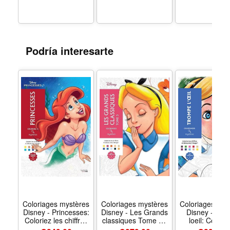
Tracing Letters 
Numbers (1-1
Shapes | Fun T
Book to Color
Kids Ages 2-
Formato Pape
Podría interesarte
Coloriages mystères
Coloriages mystères
Coloriages mys
Disney - Princesses:
Disney - Les Grands
Disney - Tro
Coloriez les chiffres
classiques Tome 3 -
loeil: Colorie
et découvrez limage
Formato Paperback
découvre u