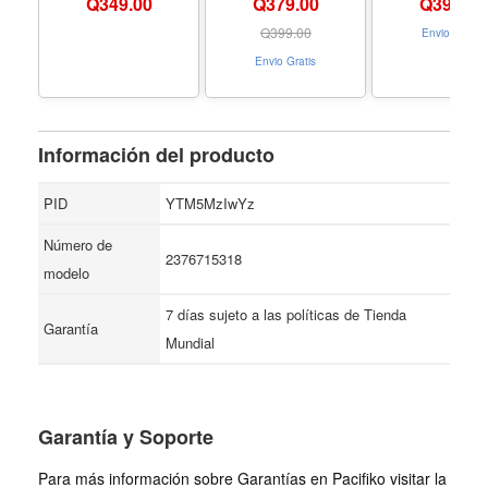
Q
349.00
Q379.00
Q
399.00
- Formato Paperback
nouveau perso
- Formato Pape
Q
399.00
Envio Gratis
Envio Gratis
Información del producto
PID
YTM5MzIwYz
Número de
2376715318
modelo
7 días sujeto a las políticas de Tienda
Garantía
Mundial
Garantía y Soporte
Para más información sobre Garantías en Pacifiko visitar la