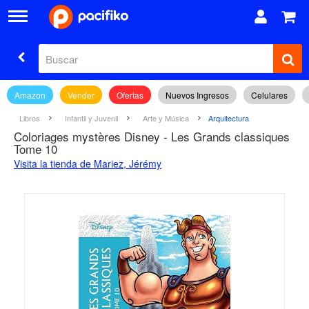
Amazon
Vender
Ofertas
Nuevos Ingresos
Celulares
Libros
Infantil y Juvenil
Arte y Música
Arquitectura
Coloriages mystères Disney - Les Grands classiques
Tome 10
Visita la tienda de Mariez, Jérémy