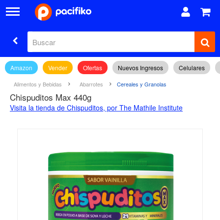
Amazon
Vender
Ofertas
Nuevos Ingresos
Celulares
Alimentos y Bebidas
Abarrotes
Cereales y Granolas
Chispuditos Max 440g
Visita la tienda de Chispuditos, por The Mathile Institute