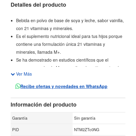
Detalles del producto
Bebida en polvo de base de soya y leche, sabor vainilla,
con 21 vitaminas y minerales.
Es el suplemento nutricional ideal para tus hijos porque
contiene una formulación única 21 vitaminas y
minerales, llamada M+.
Se ha demostrado en estudios científicos que el
consumo regular de M+ normaliza el apetito, mejora las
Ver Más
defensas, contribuye a alcanzar un peso y talla idel y un
desarrollo cognitivo y óptimo
Recibe ofertas y novedades en WhatsApp
Información del producto
Garantía
Sin garantía
PID
NTM2ZTc0NG