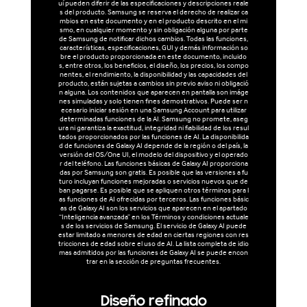
uí pueden diferir de las especificaciones y descripciones reale
s del producto. Samsung se reserva el derecho de realizar ca
mbios en este documento y en el producto descrito en el mi
smo, en cualquier momento y sin obligación alguna por parte
de Samsung de notificar dichos cambios. Todas las funciones,
características, especificaciones, GUI y demás información so
bre el producto proporcionada en este documento, incluido
s, entre otros, los beneficios, el diseño, los precios, los compo
nentes, el rendimiento, la disponibilidad y las capacidades del
producto, están sujetas a cambios sin previo aviso ni obligació
n alguna. Los contenidos que aparecen en pantalla son imáge
nes simuladas y solo tienen fines demostrativos. Puede ser n
ecesario iniciar sesión en una Samsung Account para utilizar
determinadas funciones de la AI. Samsung no promete, aseg
ura ni garantiza la exactitud, integridad ni fiabilidad de los resul
tados proporcionados por las funciones de AI. La disponibilida
d de funciones de Galaxy AI depende de la región o del país, la
versión del OS/One UI, el modelo del dispositivo y el operado
r del teléfono. Las funciones básicas de Galaxy AI proporciona
das por Samsung son gratis. Es posible que las versiones a fu
turo incluyan funciones mejoradas o servicios nuevos que de
ban pagarse. Es posible que se apliquen otros términos para l
as funciones de AI ofrecidas por terceros. Las funciones básic
as de Galaxy AI son los servicios que aparecen en el apartado
“Inteligencia avanzada” en los Términos y condiciones actuale
s de los servicios de Samsung. El servicio de Galaxy AI puede
estar limitado a menores de edad en ciertas regiones con res
tricciones de edad sobre el uso de AI. La lista completa de idio
mas admitidos por las funciones de Galaxy AI se puede encon
trar en la sección de preguntas frecuentes.
Diseño refinado