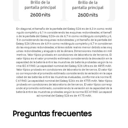
En diagonal, el tamaño de la pantalla del Galaxy S26 es de 6,3 in como rectá
ngulo completo y 6,1 in considerando las esquinas redondeadas; el tamañ
o de la pantalla del Galaxy S26+ es de 6,7 in como rectángulo completo y 6,
5 in considerando las esquinas redondeadas; y el tamaño de la pantalla del
Galaxy S26 Ultra es de 6,9 in como rectángulo completo y 6,7 in consideran
do las esquinas redondeadas; el área visible real es menor debido a las esq
uinas redondeadas y al agujero de la cámara. Dimensiones medidas en milí
metros. Valor típico probado en condiciones de laboratorio de terceros. El
valor típico es el valor promedio estimado considerando la desviación en la
capacidad de la batería entre las muestras de batería probadas según la no
rma IEC 61960. La capacidad nominal del Galaxy S26 Ultra es de 4855 mAh.
Valor típico probado en condiciones de laboratorio de terceros. El valor típi
co corresponde al promedio estimado considerando la variación en la capa
cidad de las baterías entre las muestras evaluadas, conforme a la norma IE
C 61960. La capacidad nominal del Galaxy S26+ es de 4755 mAh. Valor típico
probado en condiciones de laboratorio de terceros. El valor típico corresp
onde al promedio estimado, considerando la variación en la capacidad de la
batería entre las muestras probadas según la norma IEC 61960. La capacid
ad nominal del Galaxy S26 es de 4175 mAh.
Preguntas frecuentes