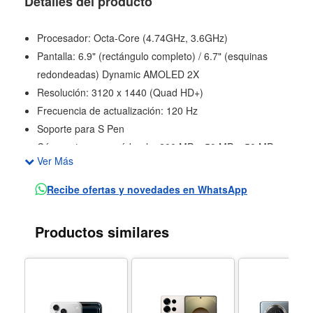
Detalles del producto
Procesador: Octa-Core (4.74GHz, 3.6GHz)
Pantalla: 6.9" (rectángulo completo) / 6.7" (esquinas
redondeadas) Dynamic AMOLED 2X
Resolución: 3120 x 1440 (Quad HD+)
Frecuencia de actualización: 120 Hz
Soporte para S Pen
Cámara trasera cuádruple: 200 MP + 50 MP + 50 MP +
Ver Más
10 MP
Apertura cámara trasera: F1.4, F2.9, F1.9, F2.4
Recibe ofertas y novedades en WhatsApp
Autoenfoque y OIS: Sí
Zoom: Óptico 3x y 5x, calidad óptica 2x y 10x, digital
Productos similares
hasta 100x
Cámara frontal: 12 MP (F2.2) con autoenfoque
Grabación de video: UHD 8K (7680 x 4320)@30fps
Cámara lenta: 240fps FHD / 120fps FHD / 120fps UHD
Memoria RAM: 12 GB