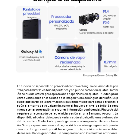
La función de la pantalla de privacidad controla el ángulo de visión de la pan
talla para limitar la visibilidad periférica y se puede activar en ajustes. Tambi
én se puede activar para aplicaciones específicas en ajustes. Pueden prod
ucirse variaciones en la calidad de la imagen fuera del ángulo de visión. Es p
osible que parte de la información siga siendo visible para otras personas, s
egún el entorno de visualización, como el ángulo o el nivel de brillo. Se reco
mienda tener precaución al exponer información confidencial. Photo Assist
requiere una conexión de red e iniciar sesión en una Samsung Account. La
disponibilidad del servicio puede variar según el país, el idioma o el modelo
del dispositivo. Photo Assist puede generar una imagen de diferente tama
ño. Se superpone una marca de agua visible en la imagen guardada para in
dicar que fue generada por AI. No se garantiza la precisión ni la confiabilidad
de los resultados generados. En comparación con los modelos anteriores.