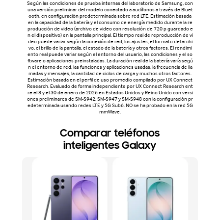
Según las condiciones de prueba internas del laboratorio de Samsung, con
una versión preliminar del modelo conectado a audífonos a través de Bluet
ooth, en configuración predeterminada sobre red LTE. Estimación basada
en la capacidad de la batería y el consumo de energía medido durante la re
producción de video (archivo de video con resolución de 720 p guardado e
n el dispositivo) en la pantalla principal. El tiempo real de reproducción de vi
deo puede variar según la conexión de red, los ajustes, el formato del archi
vo, el brillo de la pantalla, el estado de la batería y otros factores. El rendimi
ento real puede variar según el entorno del usuario, las condiciones y el so
ftware o aplicaciones preinstaladas. La duración real de la batería varía segú
n el entorno de red, las funciones y aplicaciones usadas, la frecuencia de lla
madas y mensajes, la cantidad de ciclos de carga y muchos otros factores.
Estimación basada en el perfil de uso promedio compilado por UX Connect
Research. Evaluado de forma independiente por UX Connect Research ent
re el 8 y el 30 de enero de 2026 en Estados Unidos y Reino Unido con versi
ones preliminares de SM-S942, SM-S947 y SM-S948 con la configuración pr
edeterminada usando redes LTE y 5G Sub6. NO se ha probado en la red 5G
mmWave.
Comparar teléfonos
inteligentes Galaxy