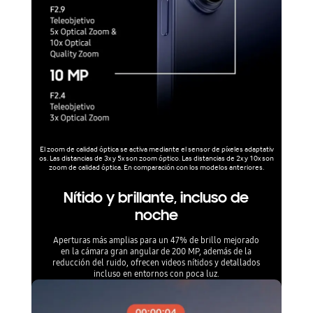
El zoom de calidad óptica se activa mediante el sensor de píxeles adaptativ
os. Las distancias de 3x y 5x son zoom óptico. Las distancias de 2x y 10x son
zoom de calidad óptica. En comparación con los modelos anteriores.
Nítido y brillante, incluso de
noche
Aperturas más amplias para un 47% de brillo mejorado
en la cámara gran angular de 200 MP, además de la
reducción del ruido, ofrecen videos nítidos y detallados
incluso en entornos con poca luz.