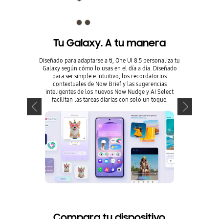
Tu Galaxy. A tu manera
Dúo H
Diseñado para adaptarse a ti, One UI 8.5 personaliza tu
Galaxy según cómo lo usas en el día a día. Diseñado
Empareja el
para ser simple e intuitivo, los recordatorios
Pro para una
contextuales de Now Brief y las sugerencias
que estés es
inteligentes de los nuevos Now Nudge y AI Select
supernítidas
facilitan las tareas diarias con solo un toque.
mantene
Compara tu dispositivo