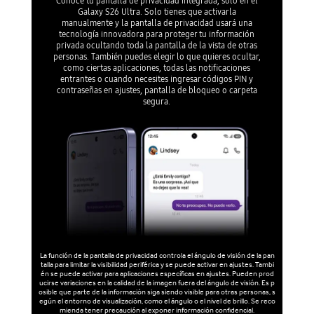
Conoce tu pantalla de privacidad integrada, solo en el
Galaxy S26 Ultra. Solo tienes que activarla
manualmente y la pantalla de privacidad usará una
tecnología innovadora para proteger tu información
privada ocultando toda la pantalla de la vista de otras
personas. También puedes elegir lo que quieres ocultar,
como ciertas aplicaciones, todas las notificaciones
entrantes o cuando necesites ingresar códigos PIN y
contraseñas en ajustes, pantalla de bloqueo o carpeta
segura.
La función de la pantalla de privacidad controla el ángulo de visión de la pan
talla para limitar la visibilidad periférica y se puede activar en ajustes. Tambi
én se puede activar para aplicaciones específicas en ajustes. Pueden prod
ucirse variaciones en la calidad de la imagen fuera del ángulo de visión. Es p
osible que parte de la información siga siendo visible para otras personas, s
egún el entorno de visualización, como el ángulo o el nivel de brillo. Se reco
mienda tener precaución al exponer información confidencial.