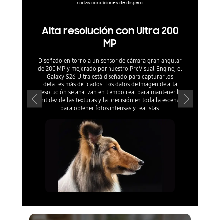
n o las condiciones de disparo.
Alta resolución con Ultra 200
P
MP
Enfoca lo que
1x hasta 
Diseñado en torno a un sensor de cámara gran angular
tecnología 
de 200 MP y mejorado por nuestro ProVisual Engine, el
Galaxy S26 Ultra está diseñado para capturar los
detalles más delicados. Los datos de imagen de alta
resolución se analizan en tiempo real para mantener la
nitidez de las texturas y la precisión en toda la escena
para obtener fotos intensas y realistas.