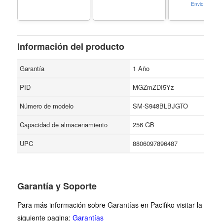
US Version, EF-
Envio Gratis
ZS928CBEGUS,
Black
Información del producto
Garantía
1 Año
PID
MGZmZDI5Yz
Número de modelo
SM-S948BLBJGTO
Capacidad de almacenamiento
256 GB
UPC
8806097896487
Garantía y Soporte
Para más información sobre Garantías en Pacifiko visitar la
siguiente pagina:
Garantías