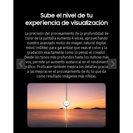
Sube el nivel de tu
Mante
experiencia de visualización
jueg
Chamb
La precisión del procesamiento de la profundidad de
color de la pantalla aumenta 4 veces, aprovechando
nuestro avanzado motor de imagen natural digital
móvil (mDNIe) para garantizar que veas el color y la
El Galaxy
gradación exactamente como lo pensó el creador.
exigentes, y
Desde los tonos más profundos hasta los matices más
especific
vivos, permite un aumento sustancial en el rendimiento
Snapdragon® 
gráfico. ProScaler también mejora los detalles gracias
y al manejo
a las mejoras en el procesamiento de AI, lo que da
Vapor Chamb
como resultado imágenes más nítidas.