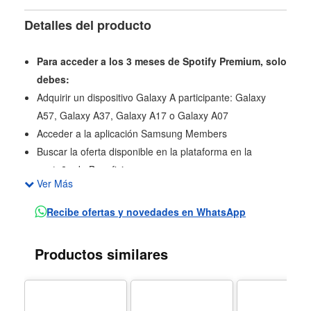
Detalles del producto
Para acceder a los 3 meses de Spotify Premium, solo
debes:
Adquirir un dispositivo Galaxy A participante: Galaxy
A57, Galaxy A37, Galaxy A17 o Galaxy A07
Acceder a la aplicación Samsung Members
Buscar la oferta disponible en la plataforma en la
pestaña de Beneficios
Ver Más
Crear o acceder a una cuenta de Spotify
Recibe ofertas y novedades en WhatsApp
Dimensiones: 162.9 × 78.2 × 7.4 mm
Peso: 196 g
Productos similares
Pantalla Super AMOLED de 6.7”
Resolución FHD+ (1080 × 2340)
Tasa de refresco de 120 Hz