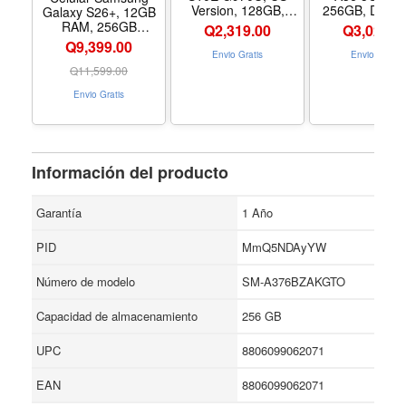
Version, 128GB,
256GB, Dual S
Galaxy S26+, 12GB
Prism Black - GSM
6.7 120Hz AM
RAM, 256GB
Q
2,319.00
Q
3,029.0
Unlocked
IP67 Wate
Almacenamiento,
Q9,399.00
Resistant, Andr
Color Negro,
Envio Gratis
Envio Gratis
| International
Liberado, Dual SIM
Q
11,599.00
Factory Unlock
Envio Gratis
T-Mobile Global |
25W Fast Cha
Bundle (Awe
Lime) - Col
Awesome Li
Información del producto
Garantía
1 Año
PID
MmQ5NDAyYW
Número de modelo
SM-A376BZAKGTO
Capacidad de almacenamiento
256 GB
UPC
8806099062071
EAN
8806099062071