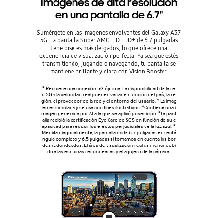
Imágenes de alta resolución
en una pantalla de 6.7"
Sumérgete en las imágenes envolventes del Galaxy A37
5G. La pantalla Super AMOLED FHD+ de 6.7 pulgadas
tiene biseles más delgados, lo que ofrece una
experiencia de visualización perfecta. Ya sea que estés
transmitiendo, jugando o navegando, tu pantalla se
mantiene brillante y clara con Vision Booster.
* Requiere una conexión 5G óptima. La disponibilidad de la re
d 5G y la velocidad real pueden variar en función del país, la re
gión, el proveedor de la red y el entorno del usuario. * La imag
en es simulada y se usa con fines ilustrativos. *Contiene una i
magen generada por AI a la que se aplicó posedición. *La pant
alla recibió la certificación Eye Care de SGS en función de su c
apacidad para reducir los efectos perjudiciales de la luz azul. *
Medida diagonalmente, la pantalla mide 6.7 pulgadas en rectá
ngulo completo y 6.5 pulgadas si tomamos en cuenta los bor
des redondeados. El área de visualización real es menor debi
do a las esquinas redondeadas y el agujero de la cámara.