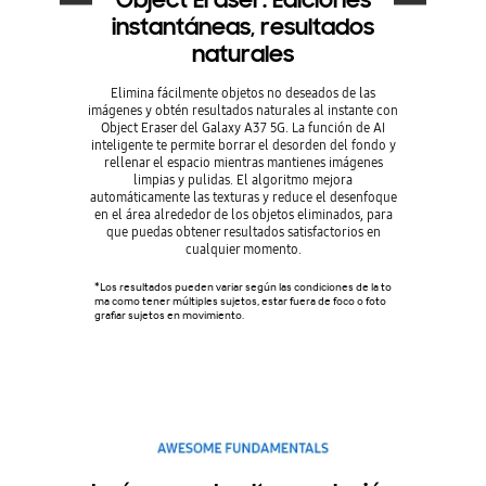
instantáneas, resultados
naturales
Disfruta de u
Edit Sugge
Elimina fácilmente objetos no deseados de las
inteligent
imágenes y obtén resultados naturales al instante con
dispositivo
Object Eraser del Galaxy A37 5G. La función de AI
Mejora la res
inteligente te permite borrar el desorden del fondo y
desenfoque 
rellenar el espacio mientras mantienes imágenes
limpias y pulidas. El algoritmo mejora
automáticamente las texturas y reduce el desenfoque
* Edit Sugges
en el área alrededor de los objetos eliminados, para
F. Los resulta
que puedas obtener resultados satisfactorios en
del estado de 
cualquier momento.
de los resulta
terfaz del usu
X/interfaz del
*Los resultados pueden variar según las condiciones de la to
One UI y el mo
ma como tener múltiples sujetos, estar fuera de foco o foto
res. *Las sug
grafiar sujetos en movimiento.
tenido de la fo
os y la calida