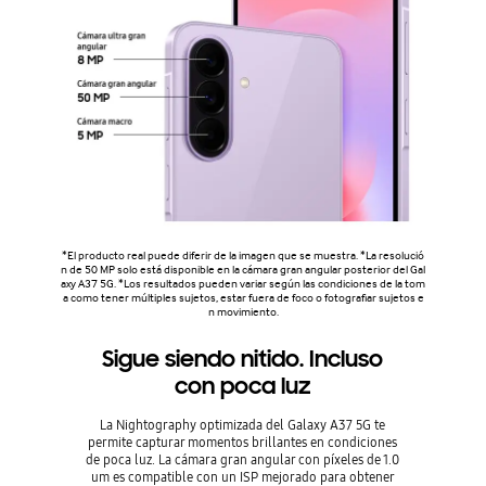
*El producto real puede diferir de la imagen que se muestra. *La resolució
n de 50 MP solo está disponible en la cámara gran angular posterior del Gal
axy A37 5G. *Los resultados pueden variar según las condiciones de la tom
a como tener múltiples sujetos, estar fuera de foco o fotografiar sujetos e
n movimiento.
Sigue siendo nitido. Incluso
con poca luz
La Nightography optimizada del Galaxy A37 5G te
permite capturar momentos brillantes en condiciones
de poca luz. La cámara gran angular con píxeles de 1.0
um es compatible con un ISP mejorado para obtener