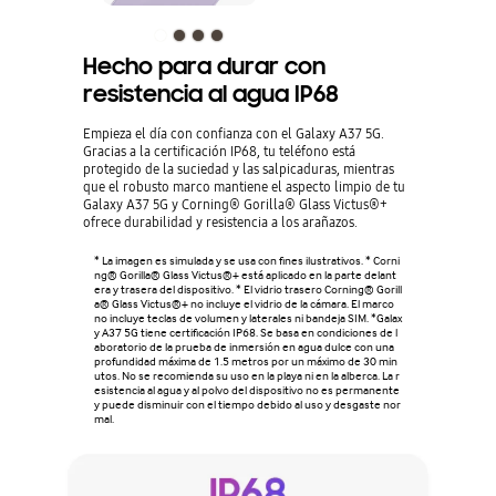
Hecho para durar con
resistencia al agua IP68
Empieza el día con confianza con el Galaxy A37 5G.
Gracias a la certificación IP68, tu teléfono está
protegido de la suciedad y las salpicaduras, mientras
que el robusto marco mantiene el aspecto limpio de tu
Galaxy A37 5G y Corning® Gorilla® Glass Victus®+
ofrece durabilidad y resistencia a los arañazos.
* La imagen es simulada y se usa con fines ilustrativos. * Corni
ng® Gorilla® Glass Victus®+ está aplicado en la parte delant
era y trasera del dispositivo. * El vidrio trasero Corning® Gorill
a® Glass Victus®+ no incluye el vidrio de la cámara. El marco
no incluye teclas de volumen y laterales ni bandeja SIM. *Galax
y A37 5G tiene certificación IP68. Se basa en condiciones de l
aboratorio de la prueba de inmersión en agua dulce con una
profundidad máxima de 1.5 metros por un máximo de 30 min
utos. No se recomienda su uso en la playa ni en la alberca. La r
esistencia al agua y al polvo del dispositivo no es permanente
y puede disminuir con el tiempo debido al uso y desgaste nor
mal.