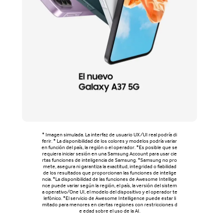
* Imagen simulada. La interfaz de usuario UX/UI real podría di
ferir. * La disponibilidad de los colores y modelos podría variar
en función del país, la región o el operador. *Es posible que se
requiera iniciar sesión en una Samsung Account para usar cie
rtas funciones de inteligencia de Samsung. *Samsung no pro
mete, asegura ni garantiza la exactitud, integridad o fiabilidad
de los resultados que proporcionan las funciones de intelige
ncia. *La disponibilidad de las funciones de Awesome Intellige
nce puede variar según la región, el país, la versión del sistem
a operativo/One UI, el modelo del dispositivo y el operador te
lefónico. *El servicio de Awesome Intelligence puede estar li
mitado para menores en ciertas regiones con restricciones d
e edad sobre el uso de la AI.