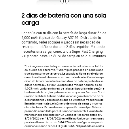
2 días de batería con una sola
carga
Continúa con tu día con la batería de larga duración de
5,000 mAh (típica) del Galaxy A37 5G. Disfruta de tu
contenido, redes sociales o juegos sin necesidad de
recargar tu teléfono durante 2 días seguidos. Y cuando
necesites una carga, conéctalo a Super Fast Charging
2.0 y obtén hasta un 60 % de carga en solo 30 minutos.
* La imagen es simulada y se usa con fines ilustrativos. La UI r
eal puede ser diferente. * Valor típico probado en condicione
s de laboratorio de terceros. La capacidad típica es el valor pr
omedio estimado teniendo en cuenta la desviación en la capa
cidad de la batería entre las muestras de batería probadas se
gún la norma IEC 61960. La capacidad mínima nominal es de
4,905 mAh. La duración real de la batería podría variar según e
l entorno de la red, los patrones de uso y otros factores. *La d
uración real de la batería podría variar según el entorno de re
d, las funciones y aplicaciones que se utilizan, la frecuencia de
llamadas y mensajes, el número de ciclos de carga y muchos
otros factores. Estimado en comparación con el perfil de uso
promedio compilado por UX Connect Research. Evaluado de
manera independiente por UX Connect Research entre el 0
8/01/2026 y el 18/01/2026 en el Reino Unido con versiones
previas al lanzamiento de SM-A376 en la configuración predet
erminada usando redes LTE y 5G Sub6. NO probado en redes