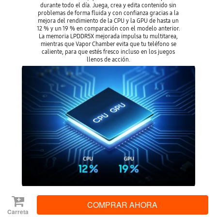
durante todo el día. Juega, crea y edita contenido sin
problemas de forma fluida y con confianza gracias a la
mejora del rendimiento de la CPU y la GPU de hasta un
12 % y un 19 % en comparación con el modelo anterior.
La memoria LPDDR5X mejorada impulsa tu multitarea,
mientras que Vapor Chamber evita que tu teléfono se
caliente, para que estés fresco incluso en los juegos
llenos de acción.
* La imagen es simulada y se usa con fines ilustrativos. *Contiene una imag
en generada por AI a la que se aplicó postedición. * En comparación con el
Carreta
modelo anterior. * Requiere una conexión 5G óptima. La disponibilidad de l