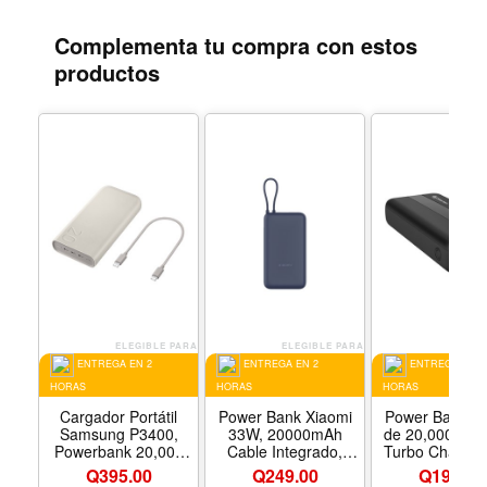
Complementa tu compra con estos
productos
ELEGIBLE PARA
ELEGIBLE PARA
ELEGIB
ENTREGA EN 2
ENTREGA EN 2
ENTREGA EN 2
HORAS
HORAS
HORAS
Cargador Portátil
Power Bank Xiaomi
Power Bank St
Samsung P3400,
33W, 20000mAh
de 20,000 mA
Powerbank 20,000
Cable Integrado,
Turbo Charge
Mah, Carga Rápida
Color Azul
Power Delivery
Q395.00
Q249.00
Q190.00
45W USB-C, Color
salidas USB y 