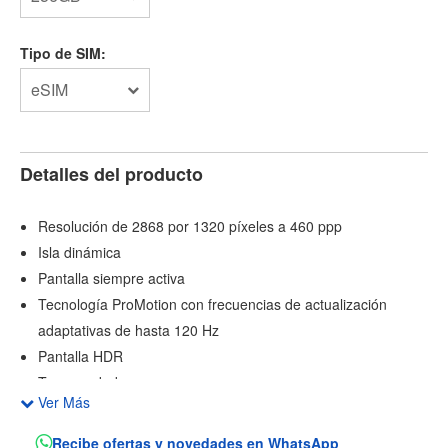
Tipo de SIM:
eSIM
Detalles del producto
Resolución de 2868 por 1320 píxeles a 460 ppp
Isla dinámica
Pantalla siempre activa
Tecnología ProMotion con frecuencias de actualización
adaptativas de hasta 120 Hz
Pantalla HDR
Tono verdadero
Ver Más
Color amplio (P3)
Tacto háptico
Recibe ofertas y novedades en WhatsApp