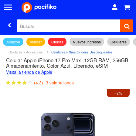
Amazon
Vender
Ofertas
Nuevos Ingresos
Celulares
Celulares y Accesorios
Celulares y Smartphones Desbloqueados
Celular Apple iPhone 17 Pro Max, 12GB RAM, 256GB
Almacenamiento, Color Azul, Liberado, eSIM
Visita la tienda de Apple
(4.3)
3 valoraciones
- 8%