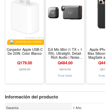
ELEGIBLE PARA
ENTREGA EN 2 HORAS
Cargador Apple USB-C
DJI Mic Mini (1 TX + 1
Apple iPhone
De 20W, Color Blanco
RX), Ultralight, Detail-
Max Silicone 
Rich Audio | Noise
MagSafe and
Cancelling, Automatic
Control: Lig
Q179.00
Q484.00
Q449.
Limiting, Wireless
Phone Case, 
Microphone for
Charging Com
Q
299.00
Q
614.00
Q
574.0
Camera/iPhone/Android,
Smooth Matte
Envio Gratis
Envio Gra
Vlog, Streaming, 400m
Black - Tamañ
Transmission - Nombre
16 Pro Max 
de estilo Mic Mini (1 TX
de estilo Sil
+ 1 RX) -
Color Bl
Configuración Single
Información del producto
Garantía
1 Año