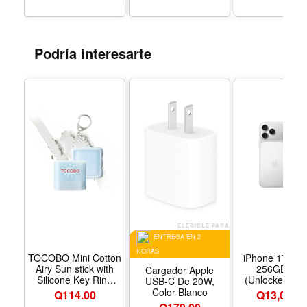
Podría interesarte
ELEGIBLE PARA
ENTREGA EN 2
HORAS
TOCOBO Mini Cotton
iPhone 17 Pro
Airy Sun stick with
256GB Silv
Cargador Apple
Silicone Key Ring
(Unlocked) - C
USB-C De 20W,
Sunscreen
Silver - Capaci
Color Blanco
Q
114.00
Q13,019.
(Mini_Stick) (1 Count
almacenamien