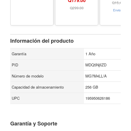
Q179.00
(Pack of 1) - Color
la memoria 2
Q
15,489.00
MIni_Clear - Tamaño
Q
299.00
Envio Gratis
0.38 Ounce (Pack of
1) - Set name Mini
(Pack of 1)
Información del producto
Garantía
1 Año
PID
MDQ5NjllZD
Número de modelo
MG7M4LL/A
Capacidad de almacenamiento
256 GB
UPC
195950626186
Garantía y Soporte