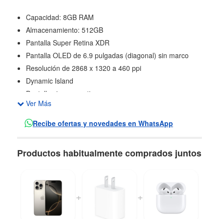
Capacidad: 8GB RAM
Almacenamiento: 512GB
Pantalla Super Retina XDR
Pantalla OLED de 6.9 pulgadas (diagonal) sin marco
Resolución de 2868 x 1320 a 460 ppi
Dynamic Island
Pantalla siempre activa
Ver Más
Tecnología ProMotion con frecuencias de actualización
adaptativas de hasta 120 Hz
Recibe ofertas y novedades en WhatsApp
Pantalla HDR
True Tone
Productos habitualmente comprados juntos
Amplia gama de colores (P3)
Toque con respuesta háptica
Relación de contraste 2,000,000:1 (normal)
+
+
Brillo máximo de 1,000 nits (normal); pico de brillo de
1,600 nits (HDR); pico de brillo de 2,000 nits (en