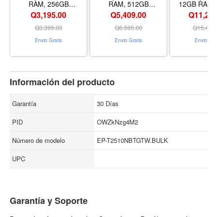
RAM, 256GB
RAM, 512GB
12GB RAM,
Almacenamiento, Color
Almacenamiento, Color
Almacenamien
Q3,195.00
Q5,409.00
Q11,269
Azul, Liberado, Dual
Violeta, Dual SIM,
Negro, Libera
SIM
Liberado + 3 Meses De
SIM
Q
3,399.00
Q
6,595.00
Q
15,499
Spotify Premium
Envio Gratis
Envio Gratis
Envio Gra
Información del producto
Garantía
30 Días
PID
OWZkNzg4M2
Número de modelo
EP-T2510NBTGTW.BULK
UPC
Garantía y Soporte