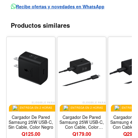
Recibe ofertas y novedades en WhatsApp
Productos similares
ELEGIBLE PARA
ELEGIBLE PARA
EL
ENTREGA EN 2 HORAS
ENTREGA EN 2 HORAS
ENTREGA E
Cargador De Pared
Cargador De Pared
Cargador D
Samsung 25W USB-C,
Samsung 25W USB-C,
Samsung 45W
Sin Cable, Color Negro
Con Cable, Color
Con Cable D
Negro
Color Ne
Q125.00
Q179.00
Q299.