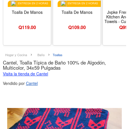
ENTREGA EN 2 HORAS
ENTREGA EN 2 HORAS
Toalla De Manos
Toalla De Manos
Jvpke Frenc
Kitchen And
Towels - Cute
For French
Q
119.00
Q
109.00
Q
99
Lovers, 16
Hand Dish 
Color B
Hogar y Cocina
Baño
Toallas
Cantel, Toalla Típica de Baño 100% de Algodón,
Multicolor, 34x59 Pulgadas
Visita la tienda de Cantel
Vendido por
Cantel