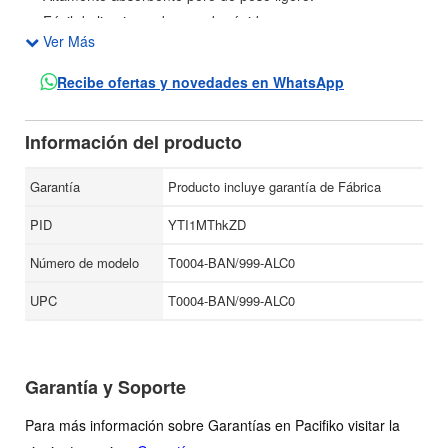
Fácil de limpiar, y de secado rápido.
Ver Más
Proporciona al cuerpo un tacto suave y delicado al mismo
tiempo que absorbe la humedad.
Recibe ofertas y novedades en WhatsApp
Para su uso en casa, hoteles, spa, centros de estética y
belleza, etc.
Información del producto
Garantía
Producto incluye garantía de Fábrica
PID
YTI1MThkZD
Número de modelo
T0004-BAN/999-ALC0
UPC
T0004-BAN/999-ALC0
Garantía y Soporte
Para más información sobre Garantías en Pacifiko visitar la