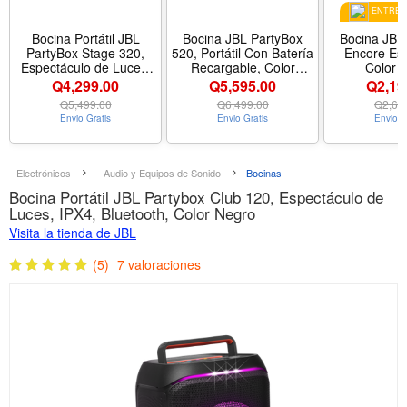
ENTREGA
Bocina Portátil JBL
Bocina JBL PartyBox
Bocina JBL
PartyBox Stage 320,
520, Portátil Con Batería
Encore Ess
Espectáculo de Luces,
Recargable, Color
Color 
Resistente a
Negro
Q4,299.00
Q5,595.00
Q2,19
Salpicaduras, Color
Q
5,499.00
Q
6,499.00
Q
2,69
Negro
Envio Gratis
Envio Gratis
Envio G
Electrónicos
Audio y Equipos de Sonido
Bocinas
Bocina Portátil JBL Partybox Club 120, Espectáculo de
Luces, IPX4, Bluetooth, Color Negro
Visita la tienda de JBL
(5)
7 valoraciones