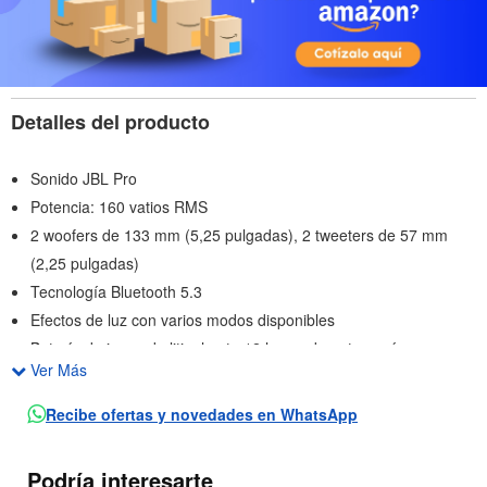
Detalles del producto
Sonido JBL Pro
Potencia: 160 vatios RMS
2 woofers de 133 mm (5,25 pulgadas), 2 tweeters de 57 mm
(2,25 pulgadas)
Tecnología Bluetooth 5.3
Efectos de luz con varios modos disponibles
Batería de iones de litio: hasta 12 horas de autonomía
Ver Más
Puerto USB para reproducir archivos MP3 / WMA / WAV
Entradas: AUX, micrófono/guitarra con control de volumen
Recibe ofertas y novedades en WhatsApp
Puerto USB de carga para dispositivos móviles
Diseño IPX4: a prueba de salpicaduras
Podría interesarte