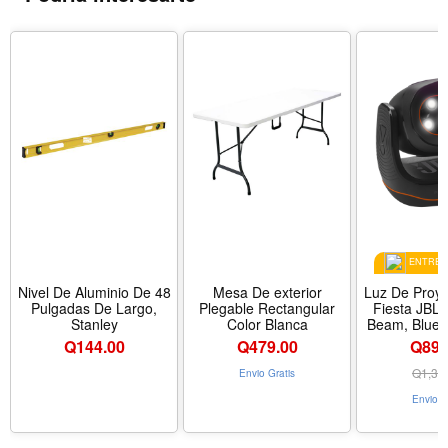
Conecta dos altavoces PartyBox (de forma inalámbrica)
mediante JBL Auracast
ENTREGA
Nivel De Aluminio De 48
Mesa De exterior
Luz De Proye
Pulgadas De Largo,
Plegable Rectangular
Fiesta JBL 
Stanley
Color Blanca
Beam, Blueto
Neg
Q
144.00
Q
479.00
Q899
Q
1,39
Envio Gratis
Envio G