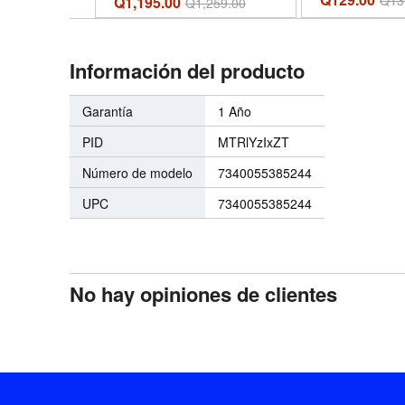
Q
13
Q1,195.00
Q
1,259.00
fe
Información del producto
Garantía
1 Año
PID
MTRlYzIxZT
Número de modelo
7340055385244
UPC
7340055385244
No hay opiniones de clientes