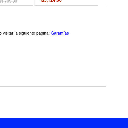
Q595.00
Q
1,709.00
Q
RCA, 3.5mm Aux Inputs -
Black - Color Black
visitar la siguiente pagina:
Garantías