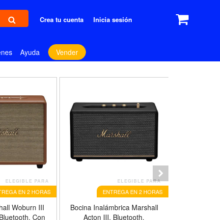
Crea tu cuenta
Inicia sesión
enes
Ayuda
Vender
ELEGIBLE PARA
ELEGIBLE PARA
TREGA EN 2 HORAS
ENTREGA EN 2 HORAS
Marshall Act
all Woburn III
Bocina Inalámbrica Marshall
Home Sp
 Bluetooth, Con
Acton III, Bluetooth,