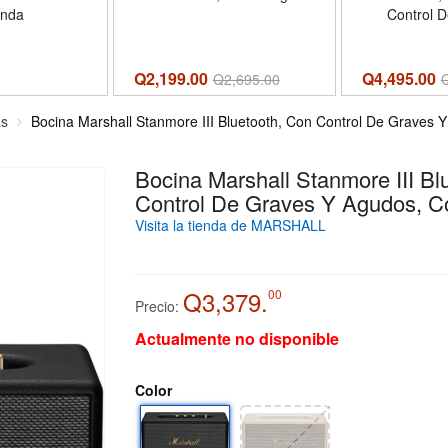
anda
Control 
Agudos, 
Q2,199.00
Q4,495.00
Q
2,695.00
as
Bocina Marshall Stanmore III Bluetooth, Con Control De Graves 
Bocina Marshall Stanmore III Bl
Control De Graves Y Agudos, C
Visita la tienda de MARSHALL
Q3,379.
00
Precio:
Actualmente no disponible
Color