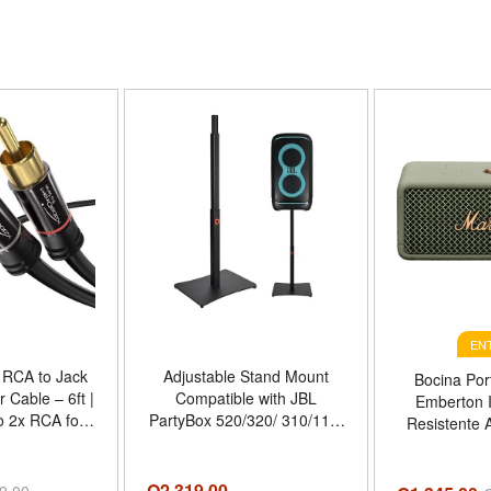
EN
 RCA to Jack
Adjustable Stand Mount
Bocina Port
Cable – 6ft |
Compatible with JBL
Emberton I
 2x RCA for
PartyBox 520/320/ 310/110/
Resistente 
tablet, home
100/330/ 130/ Club 120
Verd
undbar, TV,
Portable Party Speaker,
3 - Tamaño 6
Surround Sound Speaker
Q
2,319.00