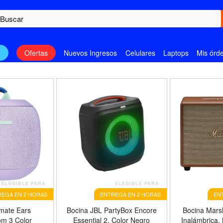
n
Ofertas
Nuevos Ingresos
Celulares
Laptops
Mis órd
ELEGIBLE PARA
ELEGIBLE PARA
EGA EN 2 HORAS
ENTREGA EN 2 HORAS
EN
imate Ears
Bocina JBL PartyBox Encore
Bocina Marsh
m 3 Color
Essential 2, Color Negro
Inalámbrica,