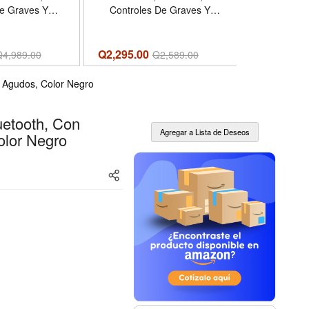
Stereo Soun
De Graves Y
Controles De Graves Y
Treble Con
Color Café
Agudos, Color Negro
Powered | 
- Midnigh
Q2,444.00
Q2,295.00
Q
4,989.00
Q
2,589.00
Midnight 
One Size - 
Y Agudos, Color Negro
C
uetooth, Con
olor Negro