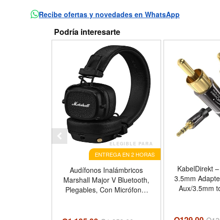
Recibe ofertas y novedades en WhatsApp
Podría interesarte
ELEGIBLE PARA
ENTREGA EN 2 HORAS
KabelDirekt –
Audífonos Inalámbricos
3.5mm Adapter 
Marshall Major V Bluetooth,
Aux/3.5mm to
Plegables, Con Micrófono,
smartphone, 
Color Negro
theater, so
notebook, MP
Q129.00