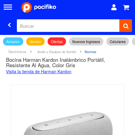
Amazon
Vender
Ofertas
Nuevos Ingresos
Celulares
Electrónicos
Audio y Equipos de Sonido
Bocinas
Bocina Harman Kardon Inalámbrico Portátil,
Resistente Al Agua, Color Gris
Visita la tienda de Harman Kardon