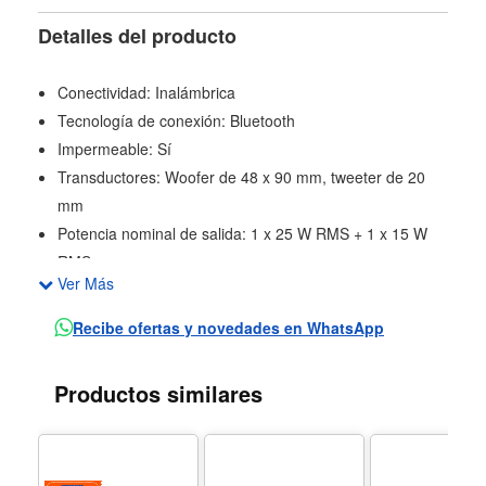
Detalles del producto
Conectividad: Inalámbrica
Tecnología de conexión: Bluetooth
Impermeable: Sí
Transductores: Woofer de 48 x 90 mm, tweeter de 20
mm
Potencia nominal de salida: 1 x 25 W RMS + 1 x 15 W
RMS
Ver Más
Respuesta de frecuencia: 60 Hz – 20 kHz (-6 dB)
Relación señal-ruido: > 80 dB
Recibe ofertas y novedades en WhatsApp
Puerto USB: USB-C
Tipo de cable: Cable de carga USB-C
Productos similares
Longitud del cable: 1,2 m / 47,2”
Temperatura máxima de funcionamiento: 45 °C
Control y Conexión