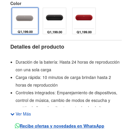
Color
Q1,199.00
Q1,199.00
Q1,199.00
Detalles del producto
Duración de la batería: Hasta 24 horas de reproducción
con una sola carga
Carga rápida: 10 minutos de carga brindan hasta 2
horas de reproducción
Controles integrados: Emparejamiento de dispositivos,
control de música, cambio de modos de escucha y
gestión de llamadas directamente desde el altavoz
Ver Más
Asistente de voz: Compatible
Capacidad de llamadas: Sí, funciona como altavoz
Recibe ofertas y novedades en WhatsApp
manos libres