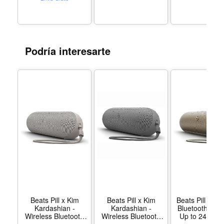
Sound for Home,
Outdoor and Travel -
Matte Black - Color
Matte Black - Estilo
Standalone
Podría interesarte
Beats Pill x Kim
Beats Pill x Kim
Beats Pill - Por
Kardashian -
Kardashian -
Bluetooth Spe
Wireless Bluetooth
Wireless Bluetooth
Up to 24H Bat