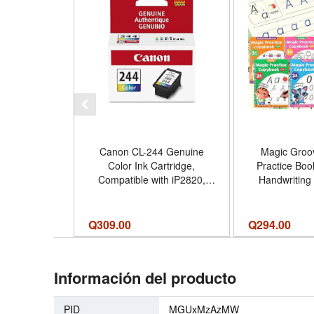
Canon CL-244 Genuine
Magic Groov
Color Ink Cartridge,
Practice Boo
Compatible with iP2820,
Handwriting 
MX492,
Kids | Reusa
MG2420/2520/2920/2922/2924/3020/2525,
Copybook 
TS3120/302/302a/202/4520/3320
Disappearing
Q
309.00
Q
294.00
- Tamaño Color Ink
Letters Traci
Cartridge
Kids 3-8, K
Work
Información del producto
PID
MGUxMzAzMW