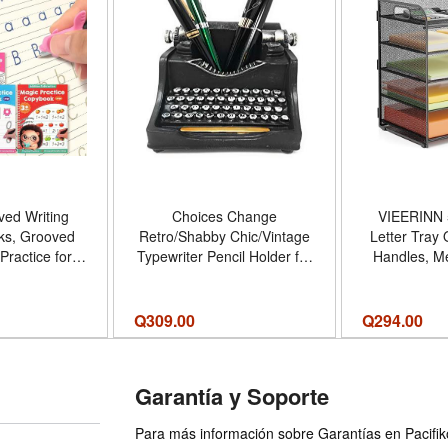
ed Writing
Choices Change
VIEERINN 
ks, Grooved
Retro/Shabby Chic/Vintage
Letter Tray 
Practice for
Typewriter Pencil Holder for
Handles, M
ble Practice
Desk/Desk Organizer for
Organizer
Set with
Writers Desk- Nostalgic Gift
Sorter Hol
 Ink, Number
for Writers/Gift for Vintage
Document
Q
309.00
Q
294.00
ng Books for
Lovers/Gift for Typewriter
Storage Org
indergarten
Lovers
Office Sc
books
Tamaño 12.6
Garantía y Soporte
Para más información sobre Garantías en Pacifiko 