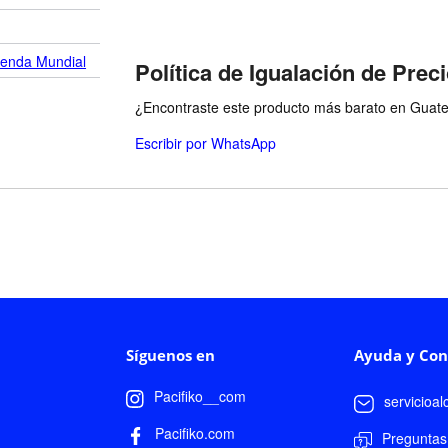
ienda Mundial
Política de Igualación de Prec
¿Encontraste este producto más barato en Guatem
Escribir por WhatsApp
Síguenos en
Ayuda y Con
Pacifiko__com
servicioa
Pacifiko.com
Preguntas