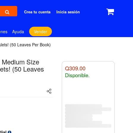
Crea tu cuenta
Inicia sesión
enes
Ayuda
Vender
lets! (50 Leaves Per Book)
/4 Medium Size
ets! (50 Leaves
Q309.00
Disponible.
dial