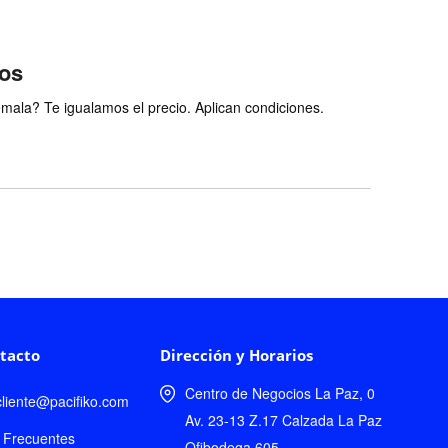
ios
ala? Te igualamos el precio. Aplican condiciones.
tacto
Dirección y Horarios
Centro de Negocios La Paz, 0
lcliente@pacifiko.com
Av. 23-13 Z.17 Calzada La Paz
 Frecuentes
Ofibodega 605