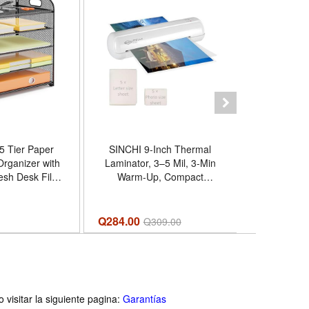
5 Tier Paper
SINCHI 9-Inch Thermal
TETOU 50Pc
Organizer with
Laminator, 3–5 Mil, 3-Min
Card for W
esh Desk File
Warm-Up, Compact
Acrylic DI
 Metal Paper
Lamination Machine with 10
Cards Wed
der, Desktop
Pouches, Jam Release
with Green
 Shelf Tray
Lever, Auto Shut-Off, One-
Q284.00
Q
294.00
Q
309.00
anization for
Touch Operation for Home,
hool Home -
Office, School - Modelo
 x 9.5 x 13.6
E2023
visitar la siguiente pagina:
Garantías