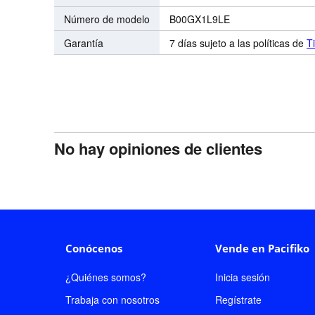
Número de modelo
B00GX1L9LE
Garantía
7 días sujeto a las políticas de
T
No hay opiniones de clientes
Conócenos
Vende en Pacifiko
¿Quiénes somos?
Inicia sesión
Trabaja con nosotros
Regístrate