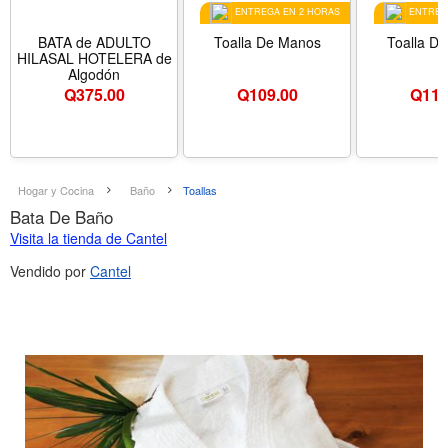
ENTREGA EN 2 HORAS
ENTREGA
BATA de ADULTO
Toalla De Manos
Toalla D
HILASAL HOTELERA de
Algodón
Q
375.00
Q
109.00
Q
119
Hogar y Cocina
Baño
Toallas
Bata De Baño
Visita la tienda de Cantel
Vendido por
Cantel