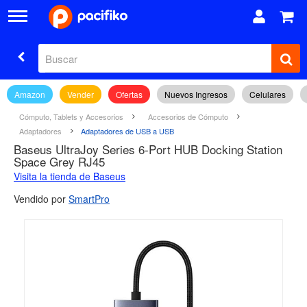
Amazon
Vender
Ofertas
Nuevos Ingresos
Celulares
Cómputo, Tablets y Accesorios
Accesorios de Cómputo
Adaptadores
Adaptadores de USB a USB
Baseus UltraJoy Series 6-Port HUB Docking Station
Space Grey RJ45
Visita la tienda de Baseus
Vendido por
SmartPro