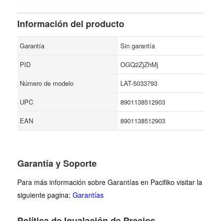
Free - Tamaño 5.07
Ounce (Pack of 2)
Información del producto
Garantía
Sin garantía
PID
OGQ2ZjZhMj
Número de modelo
LAT-5033793
UPC
8901138512903
EAN
8901138512903
Garantía y Soporte
Para más información sobre Garantías en Pacifiko visitar la
siguiente pagina:
Garantías
Política de Igualación de Precios