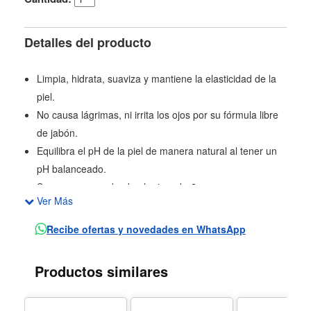
Detalles del producto
Limpia, hidrata, suaviza y mantiene la elasticidad de la
piel.
No causa lágrimas, ni irrita los ojos por su fórmula libre
de jabón.
Equilibra el pH de la piel de manera natural al tener un
pH balanceado.
Suave y seguro desde el primer baño.
Ver Más
LIBRE DE: Parabenos, aceite mineral, SLS/SLES,
ftalatos, colores sintéticos e ingredientes de origen
Recibe ofertas y novedades en WhatsApp
animal.
Garantía limitada por desperfectos de fabrica o producto
Productos similares
dañado