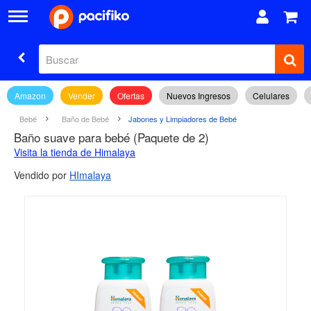
Amazon
Vender
Ofertas
Nuevos Ingresos
Celulares
Bebé
Baño de Bebé
Jabones y Limpiadores de Bebé
Baño suave para bebé (Paquete de 2)
Visita la tienda de Himalaya
Vendido por
HImalaya