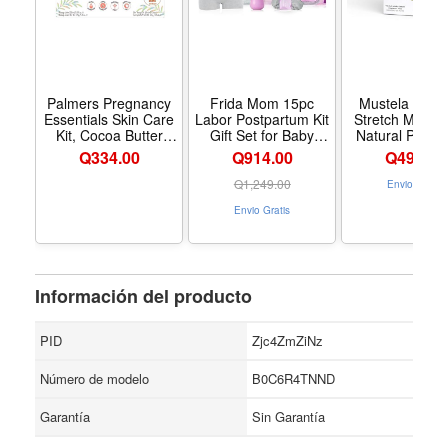
Palmers Pregnancy
Frida Mom 15pc
Mustela Mater
Essentials Skin Care
Labor Postpartum Kit
Stretch Marks 
Kit, Cocoa Butter
Gift Set for Baby
Natural Pregn
Formula (4 Piece) |
Showers Mom to Be |
Skincare - Con
Q
334.00
Q914.00
Q
494.00
Includes Massage
Peri Bottle, Nursing
Stretch Marks 
Lotion, Massage
Gown, Disposable
Belly Oil - 
Q
1,249.00
Envio Gratis
Cream, Tummy
Underwear, Ice Maxi
Verified Fragrance-
Envio Gratis
Butter and Skin
Pads, Pad Liners,
Free - 2 Items
Therapy Oil for
Perineal Foam Bag
Stretch Marks, the
ideal gift for mom to
be
Información del producto
PID
Zjc4ZmZiNz
Número de modelo
B0C6R4TNND
Garantía
Sin Garantía