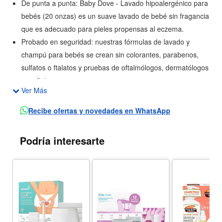
De punta a punta: Baby Dove - Lavado hipoalergénico para
bebés (20 onzas) es un suave lavado de bebé sin fragancia
que es adecuado para pieles propensas al eczema.
Probado en seguridad: nuestras fórmulas de lavado y
champú para bebés se crean sin colorantes, parabenos,
sulfatos o ftalatos y pruebas de oftalmólogos, dermatólogos
y pediatras.
Ver Más
Lavado nutritivo para bebés: fabricado con nutrientes 100%
naturales para la piel, que son nutrientes idénticos a los
Recibe ofertas y novedades en WhatsApp
que se encuentran naturalmente en la piel, y humedad
prebiótica para apoyar la salud natural de la piel del bebé.
Podría interesarte
Limpia suavemente: la espuma rica y cremosa de este
delicado lavado de bebé deja la piel del bebé limpia, suave
e hidratada. También es eficaz como lavado a mano.
Cuidado hipoalergénico de la piel: lo suficientemente suave
para el primer baño del recién nacido, nuestro lavado para
bebés hipoalergénico y sin desgarros ayuda a eliminar el
estrés del tiempo del baño del bebé.