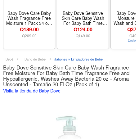
Baby Dove Care Baby
Baby Dove Sensitive
Baby Dove 
Wash Fragrance-Free
Skin Care Baby Wash
Moisture T
Moisture 1 Pack 34 oz |
For Baby Bath Time
Wash and S
For Baby Bath Time
Rich 20 oz | For
oz, Pack of 
Q189.00
Q124.00
Q374
Fragrance Free and
sensitive baby skin,
tear-free
Q
209.00
Q
149.00
Q
404
Hypoallergenic, Washes
Helps gently cleanse
cleanses baby
Envio G
Away Bacteria - Nombre
skin, With fragrance-free
skin and hai
de estilo Fragrance
care, For bath time,
Sensitive M
Free - Tamaño 34 Fl Oz
Tear-free formula -
Tamaño 20 F
(Pack of 1)
Tamaño 20 Fl Oz (Pack
of 
Bebé
Baño de Bebé
Jabones y Limpiadores de Bebé
of 1) - Nombre de estilo
Baby Dove Sensitive Skin Care Baby Wash Fragrance
Baby Wash and
Free Moisture For Baby Bath Time Fragrance Free and
Shampoo
Hypoallergenic, Washes Away Bacteria 20 oz - Aroma
Unscented - Tamaño 20 Fl Oz (Pack of 1)
Visita la tienda de Baby Dove