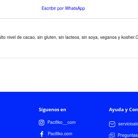
Escribir por WhatsApp
lto nivel de cacao, sin gluten, sin lacteos, sin soya, veganos y koshe
Síguenos en
Ayuda y Con
Pacifiko__com
servicioa
Pacifiko.com
Preguntas