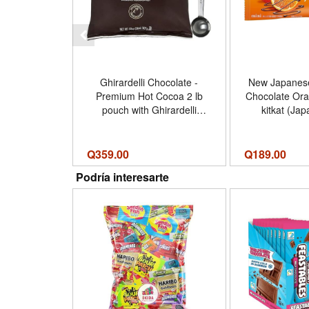
Ghirardelli Chocolate -
New Japanese 
Premium Hot Cocoa 2 lb
Chocolate Ora
pouch with Ghirardelli
kitkat (Jap
Stamped Barista Spoon
Q
359.00
Q
189.00
Podría interesarte