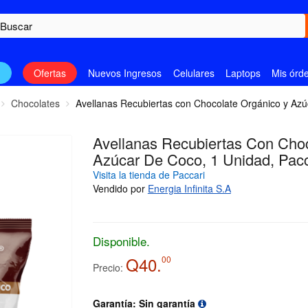
n
Ofertas
Nuevos Ingresos
Celulares
Laptops
Mis órd
Chocolates
Avellanas Recubiertas con Chocolate Orgánico y Azú
Avellanas Recubiertas Con Cho
Azúcar De Coco, 1 Unidad, Pacc
Visita la tienda de Paccari
Vendido por
Energia Infinita S.A
Disponible.
Q40.
00
Precio:
Garantía: Sin garantía