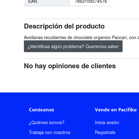
EAN
7862109274576
Descripción del producto
Avellanas recubiertas de chocolate organico Paccari, con a
¿Identificas algún problema? Queremos saber
No hay opiniones de clientes
Conócenos
Vende en Pacifiko
¿Quiénes somos?
Inicia sesión
Trabaja con nosotros
Regístrate