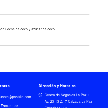
r.Con Leche de coco y azucar de coco.
tacto
Dirección y Horarios
Centro de Negocios La Paz, 0
lcliente@pacifiko.com
Av. 23-13 Z.17 Calzada La Paz
 Frecuentes
Ofibodega 605