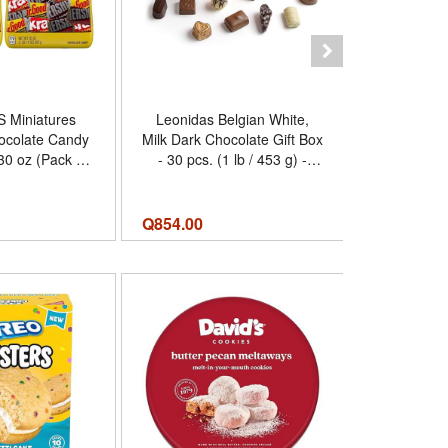
 Miniatures
Leonidas Belgian White,
Tootsie Ro
ocolate Candy
Milk Dark Chocolate Gift Box
Chocolat
30 oz (Pack of
- 30 pcs. (1 lb / 453 g) -
Count, 38.
 Chocolate -
Birthday Thank You
Chocolate
unce (Pack of
Anniversary Congratulations
Ounce 
2)
Gift Basket Gold Ribbon
Q
854.00
Q194.00
Q
Gourmet Candy Assortment
- Sabor White, Milk Dark
Chocolate