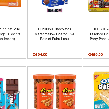
Kit Kat Mini
Bubulubu Chocolates
HERSHEYS
nge 9 Sheets
Marshmallow Coated | 24
Assorted Ch
an Import)
Bars of Bubu Lubu
Party Pack, 
Chocolate Filled with
2) - Sabor
Strawberry Jelly for Kids
Tamaño 30 O
Plus 1 Cocoa Bar
Q
394.00
Q
459.00