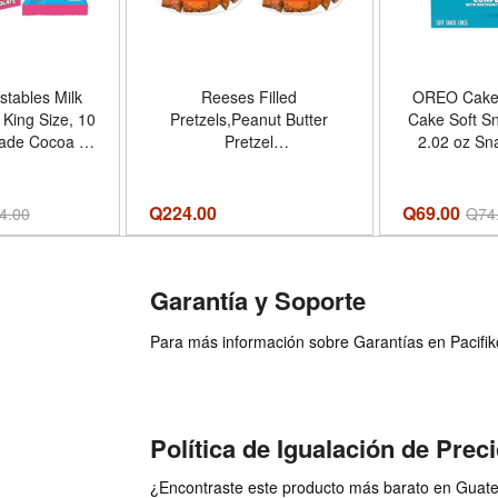
tables Milk
Reeses Filled
OREO Cakes
 King Size, 10
Pretzels,Peanut Butter
Cake Soft S
rade Cocoa |
Pretzel
2.02 oz Sn
ships cold,
Nuggets,Crunchy,Ready to
Snack Cak
dients, no
Eat,Sweet and Salty
Individual
rable, snacks,
Snack,18oz Jar,(Pack of 2) -
Sabor Con
Q
224.00
Q69.00
4.00
Q
74
s, Halloween -
Sabor Peanut-Butter -
Tamaño 10.0
 Chocolate
Tamaño 18 Ounce (Pack of
o
2)
Garantía y Soporte
Para más información sobre Garantías en Pacifiko 
Política de Igualación de Prec
¿Encontraste este producto más barato en Guatem