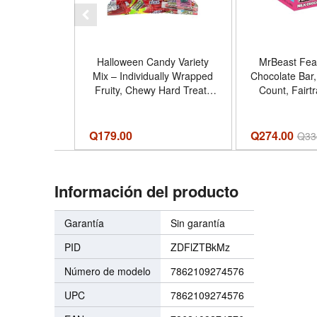
Halloween Candy Variety
MrBeast Feas
Mix – Individually Wrapped
Chocolate Bar,
Fruity, Chewy Hard Treats
Count, Fairt
for Trick-or-Treat, Pinatas,
Candy bars, 
Party Favors, Candy Buffets
clean ingre
Seasonal Celebrations – 2
additives, sha
Q
179.00
Q274.00
Q
33
lb Bulk Bag - Tamaño 2 LB
desserts, gift
Sabor Milk
Información del producto
Garantía
Sin garantía
PID
ZDFlZTBkMz
Número de modelo
7862109274576
UPC
7862109274576