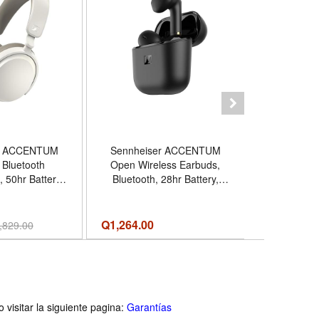
er ACCENTUM
Sennheiser ACCENTUM
Sennheis
 Bluetooth
Open Wireless Earbuds,
Wireless
 50hr Battery,
Bluetooth, 28hr Battery,
Bluetooth, 
 White
Black
- Color B
Speci
Q
1,264.00
Q2,414.00
,829.00
visitar la siguiente pagina:
Garantías