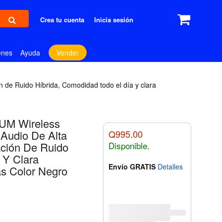
Crea tu cuenta
Inicia sesión
enes
Ayuda
Vender
 de Ruido Híbrida, Comodidad todo el día y clara
UM Wireless
 Audio De Alta
Q995.00
ación De Ruido
Disponible.
 Y Clara
Envío GRATIS
Detalles
s Color Negro