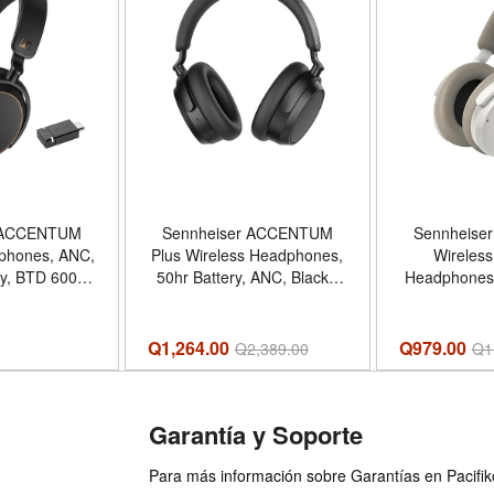
r ACCENTUM
Sennheiser ACCENTUM
Sennheis
phones, ANC,
Plus Wireless Headphones,
Wireless
ry, BTD 600
50hr Battery, ANC, Black -
Headphones,
 Black/Copper
Color Black - Estilo
ANC,
ACCENTUM
ACCENTUM Plus Wireless
less
Q1,264.00
Q979.00
Q
2,389.00
Q
1
Garantía y Soporte
Para más información sobre Garantías en Pacifiko 