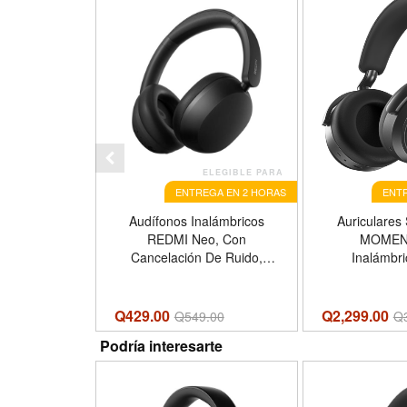
ELEGIBLE PARA
ENTREGA EN 2 HORAS
ENTR
Audífonos Inalámbricos
Auriculares
REDMI Neo, Con
MOMEN
Cancelación De Ruido,
Inalámbri
Color Blanco Negro
Cancelación
Supraaurales,
Graf
Q429.00
Q2,299.00
Q
549.00
Q
Podría interesarte