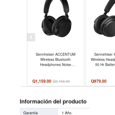
Sennheiser ACCENTUM
Sennehise
Wireless Bluetooth
Wireless Head
Headphones Noise
50 Hr Batte
Cancelling - Up to 50HR
Dongle - Color
Playtime, Hybrid Noise
- Estilo 
Cancelling (ANC), All-Day
Wire
Q1,159.00
Q
979.00
Q
2,164.00
Comfort, Bluetooth Over Ear
Headphones for School,
Traveling, Black
Información del producto
Garantía
1 Año.