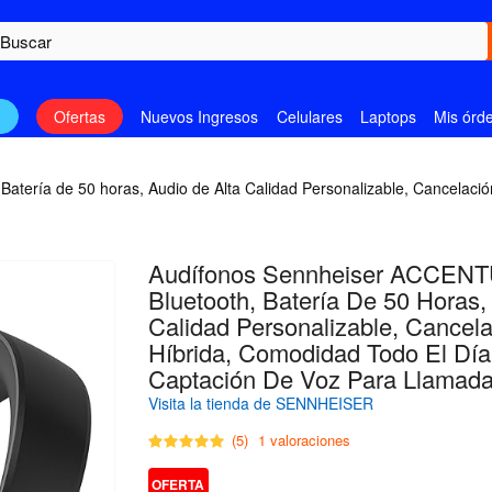
n
Ofertas
Nuevos Ingresos
Celulares
Laptops
Mis órd
ería de 50 horas, Audio de Alta Calidad Personalizable, Cancelación
Audífonos Sennheiser ACCENT
Bluetooth, Batería De 50 Horas,
Calidad Personalizable, Cancel
Híbrida, Comodidad Todo El Día
Captación De Voz Para Llamada
Visita la tienda de SENNHEISER
(5)
1 valoraciones
OFERTA