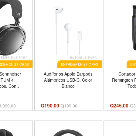
ELEGIBLE PARA
ELEGIBLE PARA
EGA EN 2 HORAS
ENTREGA EN 2 HORAS
EN
 Sennheiser
Audífonos Apple Earpods
Cortador
TUM 4
Alámbricos USB-C, Color
Remington R
cos, Con
Blanco
Tod
 De Ruido,
 Color Negro
ito
Q190.00
Q245.00
3,999.00
Q
199.00
Q
3