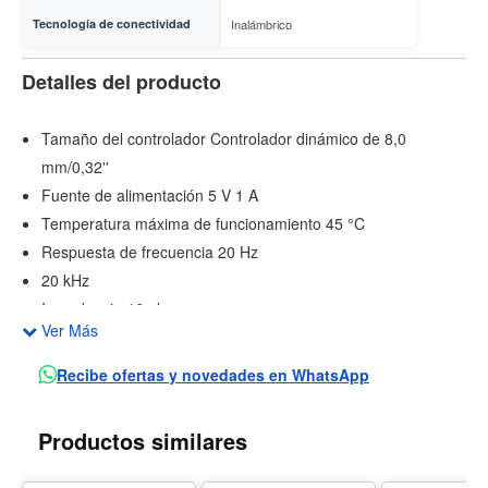
Tecnología de conectividad
Inalámbrico
Detalles del producto
Tamaño del controlador Controlador dinámico de 8,0
mm/0,32''
Fuente de alimentación 5 V 1 A
Temperatura máxima de funcionamiento 45 °C
Respuesta de frecuencia 20 Hz
20 kHz
Impedancia 16 ohm
Ver Más
Sensibilidad 110 dB SPL a 1 kHz
Nivel de presión sonora máximo 95 dB
Recibe ofertas y novedades en WhatsApp
Sensibilidad del micrófono -38 dBV/Pa a 1 kHz
Versión de Bluetooth 5.3
Productos similares
Versión del perfil de Bluetooth A2DP V1.4, AVRCP V1.6.2,
HFP V1.8