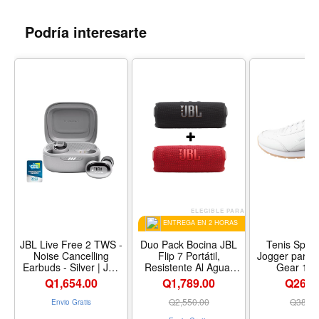
Podría interesarte
ELEGIBLE PARA
ENTREGA EN 2 HORAS
JBL Live Free 2 TWS -
Duo Pack Bocina JBL
Tenis Speed
Noise Cancelling
Flip 7 Portátil,
Jogger para mu
Earbuds - Silver | JBL
Resistente Al Agua,
Gear 19
Signature Sound, True
Color Negro y Rojo
Q
1,654.00
Q1,789.00
Q268.
Adaptive Noise
Cancelling with Smart
Q
2,550.00
Q
383.2
Envio Gratis
Ambient, 35 728 hours