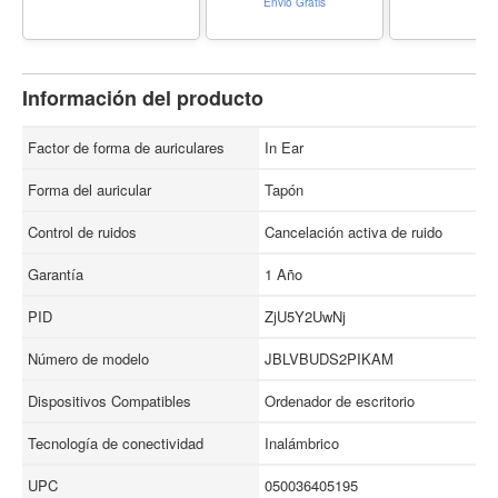
Envio Gratis
of playback with
wireless charging
Información del producto
Factor de forma de auriculares
In Ear
Forma del auricular
Tapón
Control de ruidos
Cancelación activa de ruido
Garantía
1 Año
PID
ZjU5Y2UwNj
Número de modelo
JBLVBUDS2PIKAM
Dispositivos Compatibles
Ordenador de escritorio
Tecnología de conectividad
Inalámbrico
UPC
050036405195