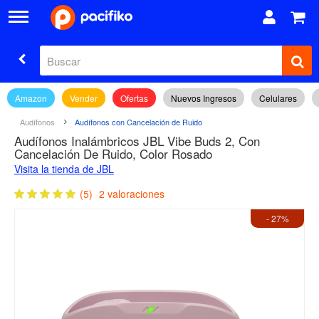
Amazon
Vender
Ofertas
Nuevos Ingresos
Celulares
Audífonos
Audífonos con Cancelación de Ruido
Audífonos Inalámbricos JBL Vibe Buds 2, Con
Cancelación De Ruido, Color Rosado
Visita la tienda de JBL
(5)
2 valoraciones
- 27%