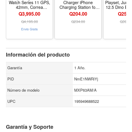
Watch Series 11 GPS,
Charger iPhone
Playset, Juras
42mm, Correa
Charging Station for
12.5 Dino Boa
Deportiva Color Negro,
Apple Multiple Devices
Mosasaurus D
Q3,995.00
Q204.00
Q254.
M/L
| 3 in 1 Charger Stand
1:64 Die-Cas
for iPhone 17 Pro Max
Harpoon Mi
Q
4,195.00
Q
234.00
Q
399.0
17e 16 16e 15 14 13
Detachable
Envio Gratis
12 Watch Series 11-2
Boat
SE Ultra Airpods 4 3
Pro, Black - Color
Black
Información del producto
Garantía
1 Año.
PID
NmE1NWRiYj
Número de modelo
MXP63AM/A
UPC
195949688522
Garantía y Soporte