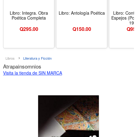
Libro: Integra. Obra
Libro: Antología Poética
Libro: Cont
Poética Completa
Espejos (Po
196
Q
295.00
Q
150.00
Q
95
Libros
Literatura y Ficción
Atrapainsomnios
Visita la tienda de SIN MARCA