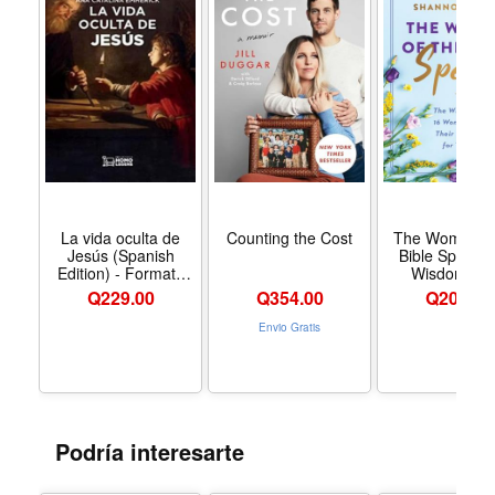
La vida oculta de
Counting the Cost
The Women of
Jesús (Spanish
Bible Speak:
Edition) - Formato
Wisdom of 
Paperback
Women and T
Q
229.00
Q
354.00
Q
204.00
Lessons for T
Envio Gratis
Podría interesarte