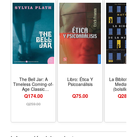
The Bell Jar: A
Libro: Ética Y
La Biblioteca 
Timeless Coming-of-
Psicoanálisis
Medianoch
Age Classic
(bolsillo). (
(Perennial Classics) -
Midnight Libr
Q174.00
Q
75.00
Q
289.00
Formato Paperback
(Spanish Edit
Q
259.00