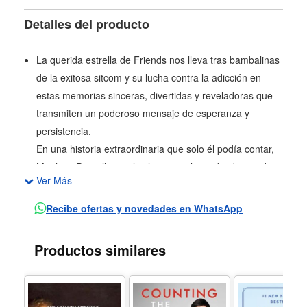
Detalles del producto
La querida estrella de Friends nos lleva tras bambalinas
de la exitosa sitcom y su lucha contra la adicción en
estas memorias sinceras, divertidas y reveladoras que
transmiten un poderoso mensaje de esperanza y
persistencia.
En una historia extraordinaria que solo él podía contar,
Matthew Perry lleva a los lectores al estudio de sonido
Ver Más
de la sitcom más exitosa de todos los tiempos mientras
habla sobre sus luchas privadas con la adicción.
Recibe ofertas y novedades en WhatsApp
Sincero, consciente de sí mismo y contado con su
humor característico, Perry detalla vívidamente su
Productos similares
batalla de por vida contra la enfermedad y lo que la
alimentó a pesar de que aparentemente lo tenía todo.