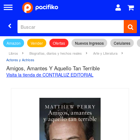
Amazon
Vender
Ofertas
Nuevos Ingresos
Celulares
Libros
Biografías, diarios y hechos reales
Arte y Literatura
Actores y Actrices
Amigos, Amantes Y Aquello Tan Terrible
Visita la tienda de CONTRALUZ EDITORIAL