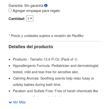
Garantía: Sin garantía
Agregar empaque para regalo
Cantidad:
* Precio y unidades sujetos a revisión de Pacifiko
Detalles del producto
Producto - Tamaño 13.6 Fl Oz (Pack of 1)
Hypoallergenic Formula: Pediatrician and dermatologist
tested, mild and tear-free for sensitive skin.
Calming Aromas: Soothing scents help relax fussy or
colicky babies during bath time.
Paraben and Sulfate Free: Free of harsh chemicals like
parabens, sulfates, and phthalates.
Ver Más
Sodium Laureth Sulfate Free: Free of the potential