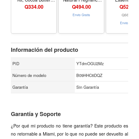
Formula (4 Piece) |
Skincare - Contains
Hospital Bag B
Q
334.00
Q
494.00
Q524.00
Includes Massage
Stretch Marks Cream
for New Mom
Lotion, Massage
Belly Oil - EWG
Disposabl
Q
664.00
Envio Gratis
Cream, Tummy
Verified Fragrance-
Underwear, Ice
Envio Gratis
Butter and Skin
Free - 2 Items Set
Pads, Perin
Therapy Oil for
Healing Foam
Stretch Marks, the
Pad Liners Peri
ideal gift for mom to
Bottle for New
be
- Nombre de es
Información del producto
Postpartum 
PID
YTdmOGU2Mz
Número de modelo
B09HHC6DQZ
Garantía
Sin Garantía
Garantía y Soporte
¿Por qué mi producto no tiene garantía? Este producto es
no retornable a Miami, por lo que no puede ser devuelto al