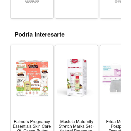
Bath, Baby Lotion,
Lavender and V
Q
339.00
Q
199.00
Stress Relief Body
Scent, Natural
Wash for Mom, Baby
Extract, Body Hair
Bath Essentials with
Wash, No Ad
Colloidal Oat -
Parabens o
Tamaño 1 Count
Phthalates - T
(Pack of 1) - Nombre
18 Fl Oz (Pack 
Podría interesarte
de estilo Mom Baby
Palmers Pregnancy
Mustela Maternity
Frida Mom 1
Essentials Skin Care
Stretch Marks Set -
Postpartu
Kit, Cocoa Butter
Natural Pregnancy
Essentials Ki