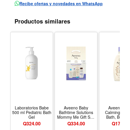
irritant sodium laureth sulfate.
Recibe ofertas y novedades en WhatsApp
Gentle Massage: Gentle massage helps soothe and
relax baby before bedtime.
Productos similares
For All Skin Types: Suitable for all skin types and ages
from newborns to toddlers.
Laboratorios Babe
Aveeno Baby
Aveeno Ba
500 ml Pediatric Bath
Bathtime Solutions
Calming Comf
Gel
Mommy Me Gift Set,
Bath, Body Hair
4 Items | Baby Wash
Wash, Tear Fre
Q324.00
Q
334.00
Q174.00
Shampoo, Calming
fl. oz | Sooth