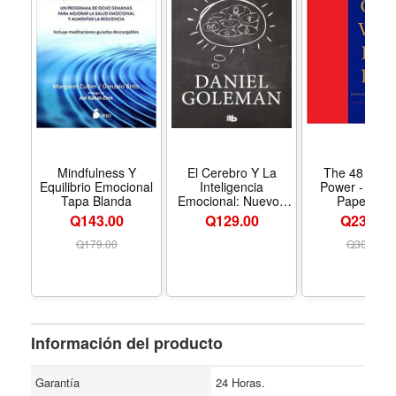
Mindfulness Y
El Cerebro Y La
The 48 Laws
Equilibrio Emocional
Inteligencia
Power - Form
Tapa Blanda
Emocional: Nuevos
Paperbac
Descubrimientos
Q143.00
Q
129.00
Q234.00
Bolsillo
Q
179.00
Q
304.00
Información del producto
Garantía
24 Horas.