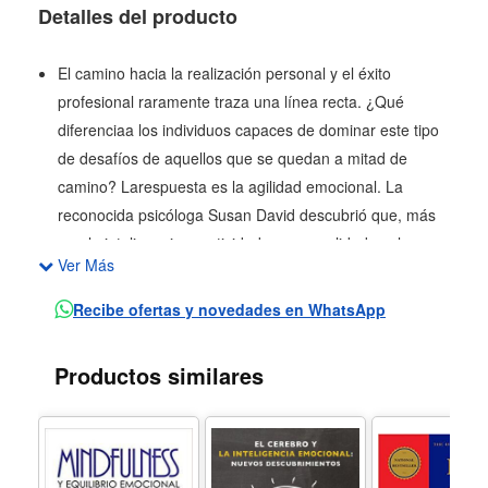
Detalles del producto
El camino hacia la realización personal y el éxito
profesional raramente traza una línea recta. ¿Qué
diferenciaa los individuos capaces de dominar este tipo
de desafíos de aquellos que se quedan a mitad de
camino? Larespuesta es la agilidad emocional. La
reconocida psicóloga Susan David descubrió que, más
que la inteligencia,creatividad o personalidad, es la
Ver Más
forma en que gestionamos nuestro mundo interior -
nuestros pensamientosy emociones- lo que finalmente
Recibe ofertas y novedades en WhatsApp
determina que alcancemos o no nuestros objetivos. Los
emocionalmente ágilessaben adaptarse a las
Productos similares
circunstancias, actuar en consonancia con sus principios
y realizar pequeños, pero poderosos,cambios que los
resitúan en la vía del crecimiento.