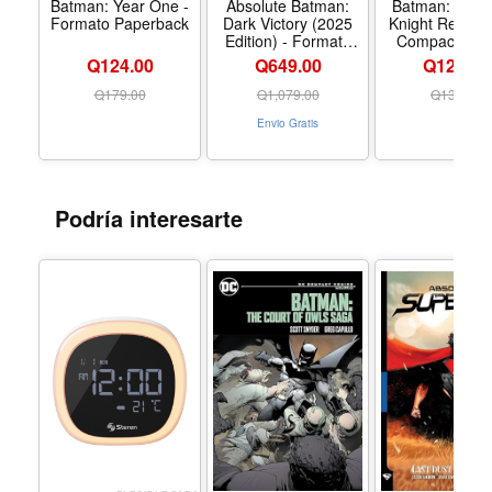
Batman: Year One -
Absolute Batman:
Batman: The 
Formato Paperback
Dark Victory (2025
Knight Return
Edition) - Formato
Compact Com
Hardcover
Edition - For
Q124.00
Q649.00
Q124.00
Paperbac
Q
179.00
Q
1,079.00
Q
134.00
Envio Gratis
Podría interesarte