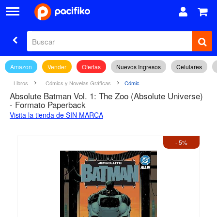
Amazon
Vender
Ofertas
Nuevos Ingresos
Celulares
Libros
Cómics y Novelas Gráficas
Cómic
Absolute Batman Vol. 1: The Zoo (Absolute Universe)
- Formato Paperback
Visita la tienda de SIN MARCA
- 5%