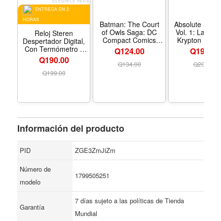
ELEGIBLE PARA
ENTREGA EN 2
HORAS
Batman: The Court
Absolute Sup
of Owls Saga: DC
Vol. 1: Last Du
Reloj Steren
Compact Comics
Krypton (Abso
Despertador Digital,
Edition - Formato
Universe) - Fo
Con Termómetro y
Q124.00
Q199.00
Paperback
Paperbac
Luz De Noche
Q190.00
Q
134.00
Q
209.00
Q
199.00
Información del producto
PID
ZGE3ZmJiZm
Número de
1799505251
modelo
7 días sujeto a las políticas de Tienda
Garantía
Mundial